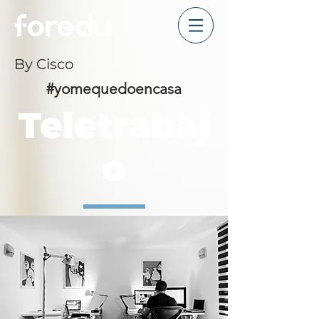
foredu
By Cisco
#yomequedoencasa
Teletrabaj
o