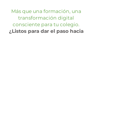
Más que una formación, una
transformación digital
consciente para tu colegio.
¿Listos para dar el paso hacia
un futuro educativo más
equilibrado y sostenible?
¿Quieres más 
información?
Nombre
*
Apellido
*
Email
*
Teléfono