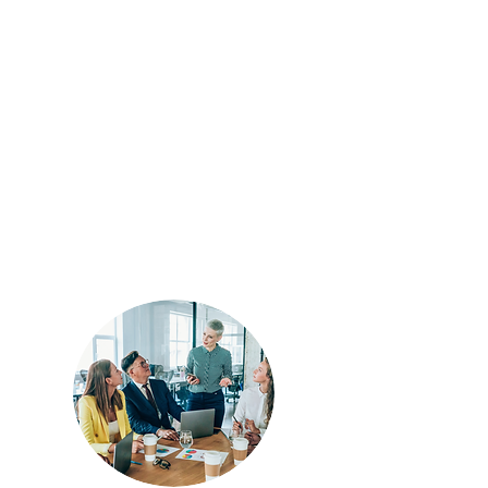
Para el equipo directivo
Un recorrido estratégico en el que se
trabajará en la creación de un
documento marco sobre
bienestar
digital, integrando las perspectivas
del claustro, la dirección, las
familias y el alumnado.
Este
framework servirá como una guía
clave para
fomentar un uso
saludable, seguro y eficiente de la
tecnología
en el centro.