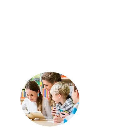
U
n camino práctico y enriquecedor
enfocado en la aplicación pedagógica
de la tecnología en el aula. A través de
estrategias innovadoras y los
principios fundamentales de la
implementación tecnológica con
propósito, los docentes aprenderán
a integrar herramientas digitales de
manera significativa,
optimizando el
aprendizaje y el bienestar de los
estudiantes.