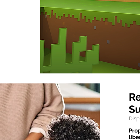
Re
Su
Disp
Prop
libe