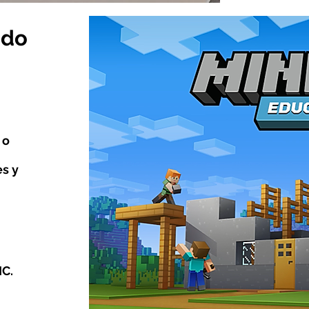
ado
.
 o
es y
IC.