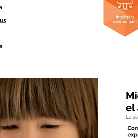
a
sus
e
Mi
el
La s
Com
exp