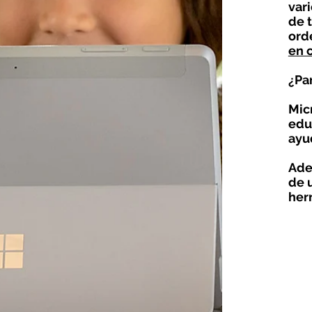
vari
de t
ord
en 
¿Pa
Mic
edu
ayu
Ade
de 
her