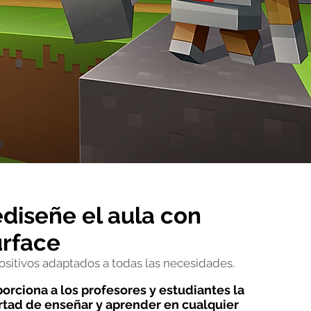
diseñe el aula con
rface
ositivos adaptados a todas las necesidades.
orciona a los profesores y estudiantes la
rtad de enseñar y aprender en cualquier