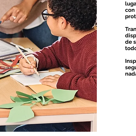
luga
con 
prot
Tra
disp
de s
todo
Insp
segu
nad