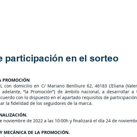
foredu
Empresas
Formación
Kit Digital
 participación en el sorteo
LA PROMOCIÓN
on domicilio en C/ Mariano Benlliure 62, 46183 L’Eliana (Valen
 adelante, “la Promoción”) de ámbito nacional, a desarrollar a 
cuerdo con lo dispuesto en el apartado requisitos de participació
ar la fidelidad de los seguidores de la marca.
FINALIZACIÓN.
e noviembre de 2022 a las 10:00h y finalizará el día 24 de noviembr
N Y MECÁNICA DE LA PROMOCIÓN.