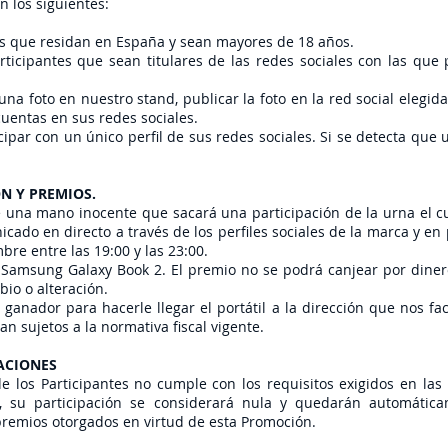
án los siguientes:
as que residan en España y sean mayores de 18 años.
rticipantes que sean titulares de las redes sociales con las que 
na foto en nuestro stand, publicar la foto en la red social elegi
uentas en sus redes sociales.
cipar con un único perfil de sus redes sociales. Si se detecta que 
ÓN Y PREMIOS.
e una mano inocente que sacará una participación de la urna el c
cado en directo a través de los perfiles sociales de la marca y en 
mbre entre las 19:00 y las 23:00.
l Samsung Galaxy Book 2. El premio no se podrá canjear por diner
bio o alteración.
nador para hacerle llegar el portátil a la dirección que nos facil
n sujetos a la normativa fiscal vigente.
ZACIONES
e los Participantes no cumple con los requisitos exigidos en las
s, su participación se considerará nula y quedarán automátic
premios otorgados en virtud de esta Promoción.