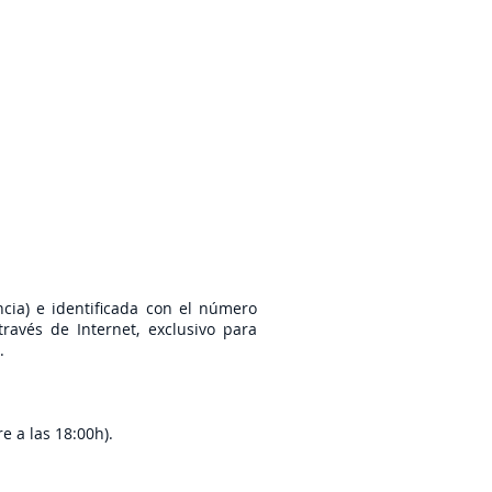
Samsung en tu Cole
Blog
cia) e identificada con el número
través de Internet, exclusivo para
n.
e a las 18:00h).