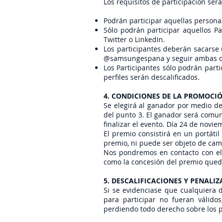
Los requisitos de participación ser
Podrán participar aquellas person
Sólo podrán participar aquellos Pa
Twitter o LinkedIn.
Los participantes deberán sacarse u
@samsungespana y seguir ambas c
Los Participantes sólo podrán parti
perfiles serán descalificados.
4. CONDICIONES DE LA PROMOCI
Se elegirá al ganador por medio d
del punto 3. El ganador será comuni
finalizar el evento. Día 24 de novie
El premio consistirá en un portáti
premio, ni puede ser objeto de cam
Nos pondremos en contacto con el ga
como la concesión del premio queda
5. DESCALIFICACIONES Y PENALI
Si se evidenciase que cualquiera d
para participar no fueran válido
perdiendo todo derecho sobre los 